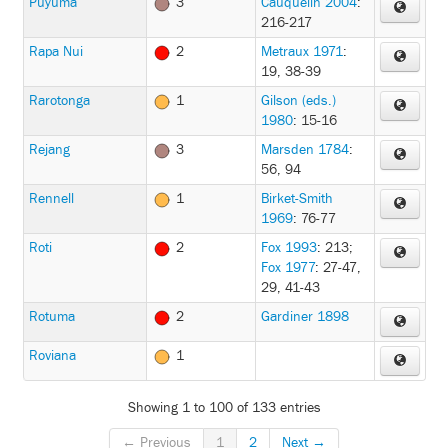
Puyuma
3
Cauquelin 2004
:
216-217
Rapa Nui
2
Metraux 1971
:
19, 38-39
Rarotonga
1
Gilson (eds.)
1980
: 15-16
Rejang
3
Marsden 1784
:
56, 94
Rennell
1
Birket-Smith
1969
: 76-77
Roti
2
Fox 1993
: 213
;
Fox 1977
: 27-47,
29, 41-43
Rotuma
2
Gardiner 1898
Roviana
1
Showing 1 to 100 of 133 entries
← Previous
1
2
Next →