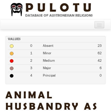
PULOTU
DATABASE OF AUSTRONESIAN RELIGIONS
Home
VALUES
About
0
Absent
23
Cultures
1
Minor
62
2
Medium
42
Compare Cultures
3
Major
6
Sources
4
Principal
0
Glossary
ANIMAL
HUSBANDRY AS