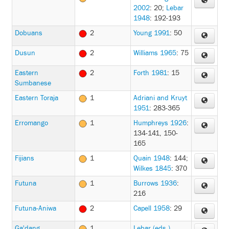
2002
: 20
;
Lebar
1948
: 192-193
Dobuans
2
Young 1991
: 50
Dusun
2
Williams 1965
: 75
Eastern
2
Forth 1981
: 15
Sumbanese
Eastern Toraja
1
Adriani and Kruyt
1951
: 283-365
Erromango
1
Humphreys 1926
:
134-141, 150-
165
Fijians
1
Quain 1948
: 144
;
Wilkes 1845
: 370
Futuna
1
Burrows 1936
:
216
Futuna-Aniwa
2
Capell 1958
: 29
Ga'dang
1
Lebar (eds.)