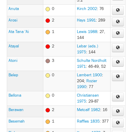
3.2
Anuta
0
Kirch 2002
: 76
Arosi
2
Hays 1991
: 289
Ata Tana 'Ai
1
Lewis 1988
: 27,
144
Atayal
2
Lebar (eds.)
1975
: 144
Atoni
3
Schulte Nordholt
1971
: 46-49, 52
Belep
0
Lambert 1900
:
204
;
Rozier
1990
: 77
Bellona
0
Christiansen
1975
: 29-87
Berawan
2
Metcalf 1982
: 16
Besemah
1
Raffles 1835
: 377