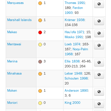
Marquesas
1
Thomas 1991
:
189
;
Ferdon
1993
: 93
Marshall Islands
1
Krämer 1938
:
154-156
Mekeo
2
Hau'ofa 1971
: 15
;
Mosko 1991
: 198
Mentawai
0
Loeb 1974
: 163-
167
;
Nooy-Palm
1968
: 167
Merina
3
Ellis 1838
: 45-46,
200-213, 264
Minahasa
1
Lebar 1948
: 126
;
Schouten 1998
:
20
Moken
1
Anderson 1890
:
3, 6
Moriori
0
King 2000