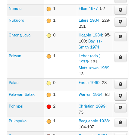
Nuaulu
1
Ellen 1977
: 52
Nukuoro
1
Eilers 1934
: 229-
231
Ontong Java
0
Hogbin 1934
: 95-
100
;
Bayliss-
Smith 1974
Paiwan
1
Lebar (eds.)
1975
: 131
;
Matsuzawa 1989
:
13
Palau
0
Force 1960
: 28
Palawan Batak
1
Warren 1964
: 83
Pohnpei
2
Christian 1899
:
73
Pukapuka
1
Beaglehole 1938
:
104-107