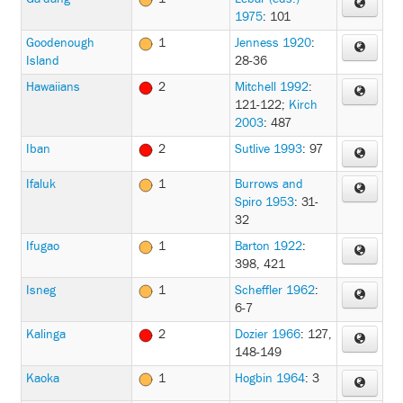
1975
: 101
Goodenough
1
Jenness 1920
:
Island
28-36
Hawaiians
2
Mitchell 1992
:
121-122
;
Kirch
2003
: 487
Iban
2
Sutlive 1993
: 97
Ifaluk
1
Burrows and
Spiro 1953
: 31-
32
Ifugao
1
Barton 1922
:
398, 421
Isneg
1
Scheffler 1962
:
6-7
Kalinga
2
Dozier 1966
: 127,
148-149
Kaoka
1
Hogbin 1964
: 3