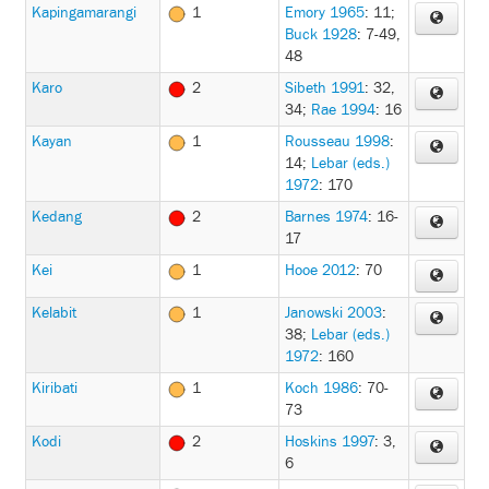
Kapingamarangi
1
Emory 1965
: 11
;
Buck 1928
: 7-49,
48
Karo
2
Sibeth 1991
: 32,
34
;
Rae 1994
: 16
Kayan
1
Rousseau 1998
:
14
;
Lebar (eds.)
1972
: 170
Kedang
2
Barnes 1974
: 16-
17
Kei
1
Hooe 2012
: 70
Kelabit
1
Janowski 2003
:
38
;
Lebar (eds.)
1972
: 160
Kiribati
1
Koch 1986
: 70-
73
Kodi
2
Hoskins 1997
: 3,
6