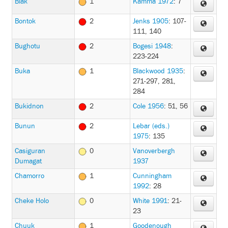
Biak
1
Kamma 1972
: 7
Bontok
2
Jenks 1905
: 107-
111, 140
Bughotu
2
Bogesi 1948
:
223-224
Buka
1
Blackwood 1935
:
271-297, 281,
284
Bukidnon
2
Cole 1956
: 51, 56
Bunun
2
Lebar (eds.)
1975
: 135
Casiguran
0
Vanoverbergh
Dumagat
1937
Chamorro
1
Cunningham
1992
: 28
Cheke Holo
0
White 1991
: 21-
23
Chuuk
1
Goodenough