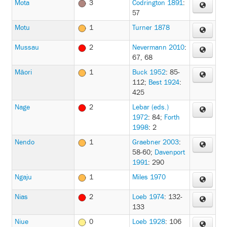
Mota
3
Codrington 1891
:
57
Motu
1
Turner 1878
Mussau
2
Nevermann 2010
:
67, 68
Māori
1
Buck 1952
: 85-
112
;
Best 1924
:
425
Nage
2
Lebar (eds.)
1972
: 84
;
Forth
1998
: 2
Nendo
1
Graebner 2003
:
58-60
;
Davenport
1991
: 290
Ngaju
1
Miles 1970
Nias
2
Loeb 1974
: 132-
133
Niue
0
Loeb 1928
: 106