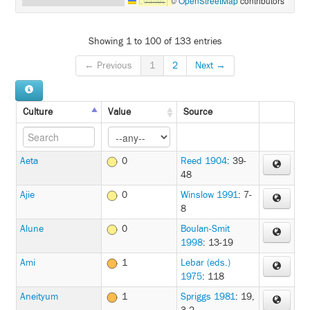
Leaflet
|
©
OpenStreetMap
contributors
Showing 1 to 100 of 133 entries
← Previous
1
2
Next →
Culture
Value
Source
Aeta
0
Reed 1904
: 39-
48
Ajie
0
Winslow 1991
: 7-
8
Alune
0
Boulan-Smit
1998
: 13-19
Ami
1
Lebar (eds.)
1975
: 118
Aneityum
1
Spriggs 1981
: 19,