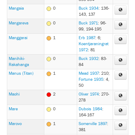
Mangaia
0
Buck 1934
: 136-
143, 137
Mangareva
0
Buck 1971
: 96-
99, 194-195
Manggarai
1
Erb 1987
: 6
;
Koentjaraningrat
1972
: 81
Manihiki-
0
Buck 1932
: 83-
Rakahanga
84
Manus (Titan)
1
Mead 1937
: 210
;
Fortune 1935
: 4,
50
Maohi
2
Oliver 1974
: 270-
278
Mare
0
Dubois 1984
:
164-167
Marovo
1
Somerville 1897
:
381