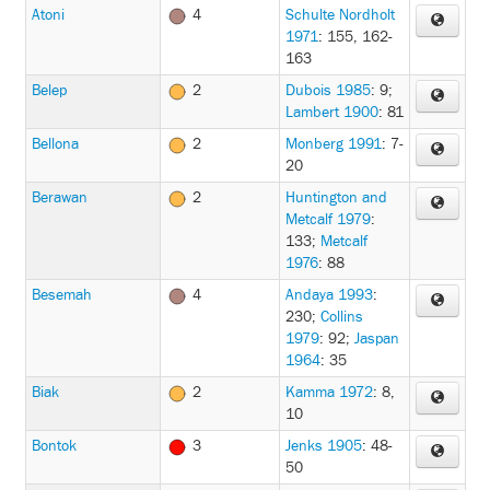
Atoni
4
Schulte Nordholt
1971
: 155, 162-
163
Belep
2
Dubois 1985
: 9
;
Lambert 1900
: 81
Bellona
2
Monberg 1991
: 7-
20
Berawan
2
Huntington and
Metcalf 1979
:
133
;
Metcalf
1976
: 88
Besemah
4
Andaya 1993
:
230
;
Collins
1979
: 92
;
Jaspan
1964
: 35
Biak
2
Kamma 1972
: 8,
10
Bontok
3
Jenks 1905
: 48-
50