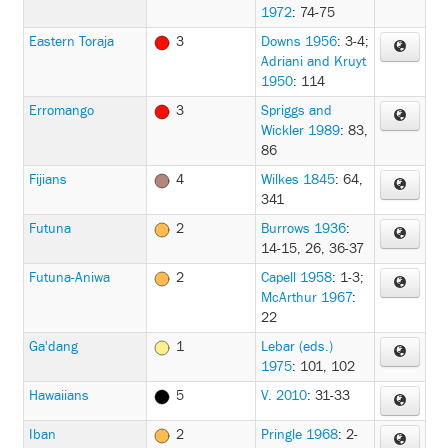
1972
: 74-75
Eastern Toraja
3
Downs 1956
: 3-4
;
Adriani and Kruyt
1950
: 114
Erromango
3
Spriggs and
Wickler 1989
: 83,
86
Fijians
4
Wilkes 1845
: 64,
341
Futuna
2
Burrows 1936
:
14-15, 26, 36-37
Futuna-Aniwa
2
Capell 1958
: 1-3
;
McArthur 1967
:
22
Ga'dang
1
Lebar (eds.)
1975
: 101, 102
Hawaiians
5
V. 2010
: 31-33
Iban
2
Pringle 1968
: 2-