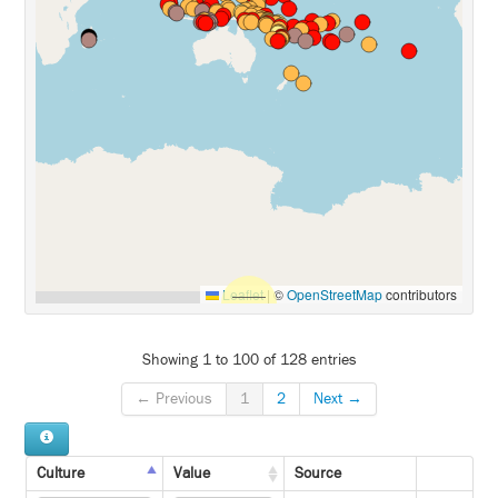
Leaflet
|
©
OpenStreetMap
contributors
Showing 1 to 100 of 128 entries
← Previous
1
2
Next →
Culture
Value
Source