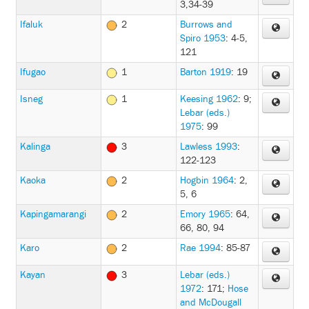
3,34-39
Ifaluk
2
Burrows and
Spiro 1953
: 4-5,
121
Ifugao
1
Barton 1919
: 19
Isneg
1
Keesing 1962
: 9
;
Lebar (eds.)
1975
: 99
Kalinga
3
Lawless 1993
:
122-123
Kaoka
2
Hogbin 1964
: 2,
5, 6
Kapingamarangi
2
Emory 1965
: 64,
66, 80, 94
Karo
2
Rae 1994
: 85-87
Kayan
3
Lebar (eds.)
1972
: 171
;
Hose
and McDougall