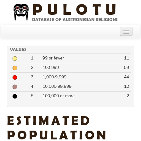
PULOTU
DATABASE OF AUSTRONESIAN RELIGIONS
Home
VALUES
About
1
99 or fewer
11
Cultures
2
100-999
59
3
1,000-9,999
44
Compare Cultures
4
10,000-99,999
12
Sources
5
100,000 or more
2
Glossary
ESTIMATED
POPULATION