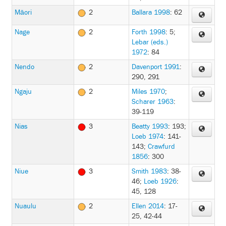
Māori
2
Ballara 1998
: 62
Nage
2
Forth 1998
: 5
;
Lebar (eds.)
1972
: 84
Nendo
2
Davenport 1991
:
290, 291
Ngaju
2
Miles 1970
;
Scharer 1963
:
39-119
Nias
3
Beatty 1993
: 193
;
Loeb 1974
: 141-
143
;
Crawfurd
1856
: 300
Niue
3
Smith 1983
: 38-
46
;
Loeb 1926
:
45, 128
Nuaulu
2
Ellen 2014
: 17-
25, 42-44