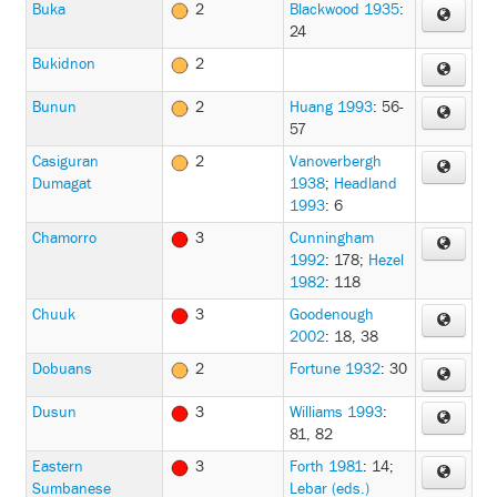
Buka
2
Blackwood 1935
:
24
Bukidnon
2
Bunun
2
Huang 1993
: 56-
57
Casiguran
2
Vanoverbergh
Dumagat
1938
;
Headland
1993
: 6
Chamorro
3
Cunningham
1992
: 178
;
Hezel
1982
: 118
Chuuk
3
Goodenough
2002
: 18, 38
Dobuans
2
Fortune 1932
: 30
Dusun
3
Williams 1993
:
81, 82
Eastern
3
Forth 1981
: 14
;
Sumbanese
Lebar (eds.)