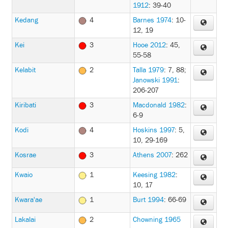
1912
: 39-40
Kedang
4
Barnes 1974
: 10-
12, 19
Kei
3
Hooe 2012
: 45,
55-58
Kelabit
2
Talla 1979
: 7, 88
;
Janowski 1991
:
206-207
Kiribati
3
Macdonald 1982
:
6-9
Kodi
4
Hoskins 1997
: 5,
10, 29-169
Kosrae
3
Athens 2007
: 262
Kwaio
1
Keesing 1982
:
10, 17
Kwara'ae
1
Burt 1994
: 66-69
Lakalai
2
Chowning 1965