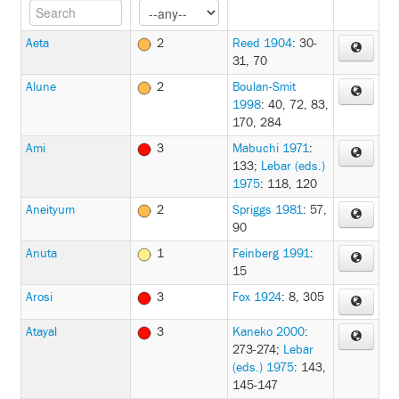
Aeta
2
Reed 1904
: 30-
31, 70
Alune
2
Boulan-Smit
1998
: 40, 72, 83,
170, 284
Ami
3
Mabuchi 1971
:
133
;
Lebar (eds.)
1975
: 118, 120
Aneityum
2
Spriggs 1981
: 57,
90
Anuta
1
Feinberg 1991
:
15
Arosi
3
Fox 1924
: 8, 305
Atayal
3
Kaneko 2000
:
273-274
;
Lebar
(eds.) 1975
: 143,
145-147