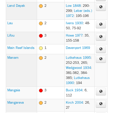
Land Dayak
2
Low 1848
: 290-
299
;
Lebar (eds.)
1972
: 195-196
Lau
2
Ivens 1930
: 48-
50, 75-92
Lifou
3
Howe 1977
: 35,
155-158
Main Reef Islands
1
Davenport 1969
Manam
2
Lutkehaus 1995
:
252-253, 265
;
Wedgwood 1934
:
381-382, 384-
385
;
Lutkehaus
1990
: 194
Mangaia
3
Buck 1934
: 6,
112
Mangareva
2
Kirch 2004
: 26,
27