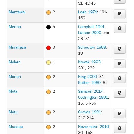
31, 42-45
Mentawai
2
Loeb 1974
: 161-
162
Merina
5
Campbell 1991
;
Larson 2000
: xvii,
23, 81
Minahasa
3
Schouten 1998
:
19
Moken
1
Nowak 1993
:
231, 232
Moriori
2
King 2000
: 31
;
Sutton 1980
: 85
Mota
2
Samson 2017
;
Codrington 1891
:
15, 54-56
Motu
2
Groves 1991
:
212-214
Mussau
2
Nevermann 2010
:
30, 158