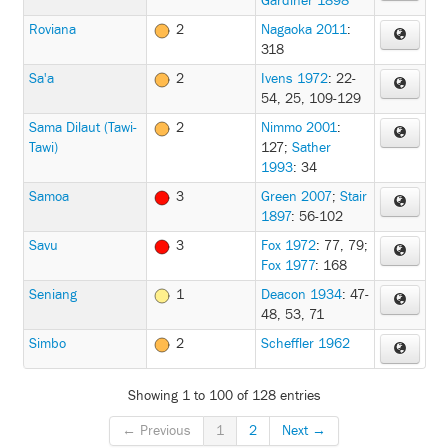
Gardiner 1898
Roviana
2
Nagaoka 2011
:
318
Sa'a
2
Ivens 1972
: 22-
54, 25, 109-129
Sama Dilaut (Tawi-
2
Nimmo 2001
:
Tawi)
127
;
Sather
1993
: 34
Samoa
3
Green 2007
;
Stair
1897
: 56-102
Savu
3
Fox 1972
: 77, 79
;
Fox 1977
: 168
Seniang
1
Deacon 1934
: 47-
48, 53, 71
Simbo
2
Scheffler 1962
Showing 1 to 100 of 128 entries
← Previous
1
2
Next →