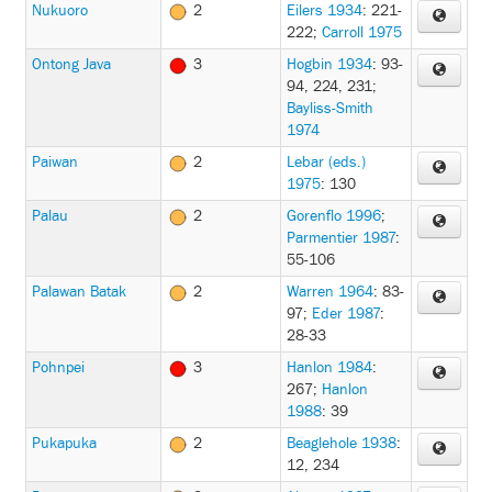
Nukuoro
2
Eilers 1934
: 221-
222
;
Carroll 1975
Ontong Java
3
Hogbin 1934
: 93-
94, 224, 231
;
Bayliss-Smith
1974
Paiwan
2
Lebar (eds.)
1975
: 130
Palau
2
Gorenflo 1996
;
Parmentier 1987
:
55-106
Palawan Batak
2
Warren 1964
: 83-
97
;
Eder 1987
:
28-33
Pohnpei
3
Hanlon 1984
:
267
;
Hanlon
1988
: 39
Pukapuka
2
Beaglehole 1938
:
12, 234