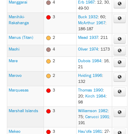
Manggarai
4
Erb 1987
: 12, 30,
49-50
Manihiki-
3
Buck 1932
: 60
;
Rakahanga
McArthur 1967
:
186-187
Manus (Titan)
2
Mead 1937
: 211
Maohi
4
Oliver 1974
: 1173
Mare
2
Dubois 1984
: 16,
21
Marovo
2
Hviding 1996
:
132
Marquesas
3
Thomas 1990
:
20
;
Kirch 1984
:
98
Marshall Islands
3
Williamson 1982
:
75
;
Carucci 1991
:
191
Mekeo
3
Hau'ofa 1981
: 27-