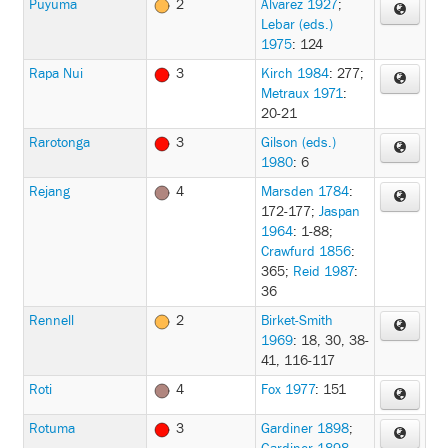
Puyuma
2
Alvarez 1927
;
Lebar (eds.)
1975
: 124
Rapa Nui
3
Kirch 1984
: 277
;
Metraux 1971
:
20-21
Rarotonga
3
Gilson (eds.)
1980
: 6
Rejang
4
Marsden 1784
:
172-177
;
Jaspan
1964
: 1-88
;
Crawfurd 1856
:
365
;
Reid 1987
:
36
Rennell
2
Birket-Smith
1969
: 18, 30, 38-
41, 116-117
Roti
4
Fox 1977
: 151
Rotuma
3
Gardiner 1898
;