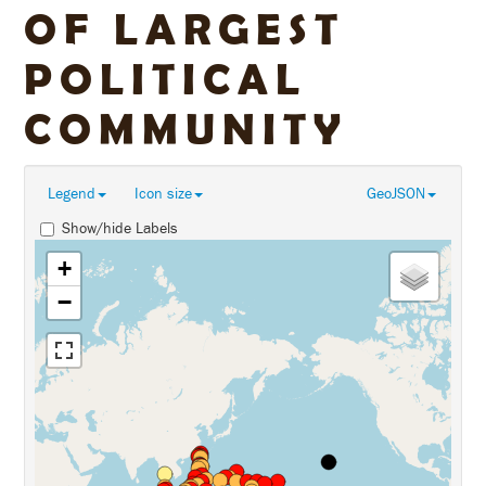
OF LARGEST
POLITICAL
COMMUNITY
Legend
Icon size
GeoJSON
Show/hide Labels
+
−