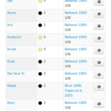
Ajie
0
Bellwood 1995
:
109
Alune
2
Bellwood 1995
:
109
Ami
2
Bellwood 1995
:
109
Aneityum
0
Bellwood 1995
:
109
Anuta
0
Bellwood 1995
:
109
Arosi
2
Bellwood 1995
:
109
Ata Tana 'Ai
2
Bellwood 1995
:
109
Atayal
2
Blust 1996
;
Trejaut et al.
2005
Atoni
2
Bellwood 1995
:
109