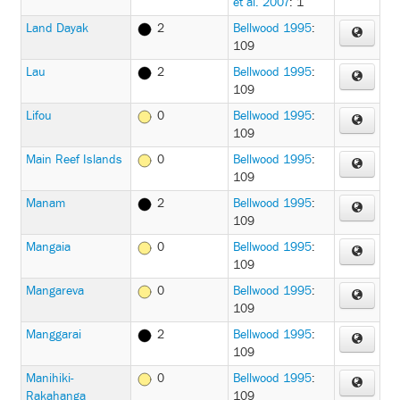
et al. 2007
: 1
Land Dayak
2
Bellwood 1995
:
109
Lau
2
Bellwood 1995
:
109
Lifou
0
Bellwood 1995
:
109
Main Reef Islands
0
Bellwood 1995
:
109
Manam
2
Bellwood 1995
:
109
Mangaia
0
Bellwood 1995
:
109
Mangareva
0
Bellwood 1995
:
109
Manggarai
2
Bellwood 1995
:
109
Manihiki-
0
Bellwood 1995
:
Rakahanga
109