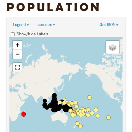
POPULATION
Legend
Icon size
GeoJSON
Show/hide Labels
+
−