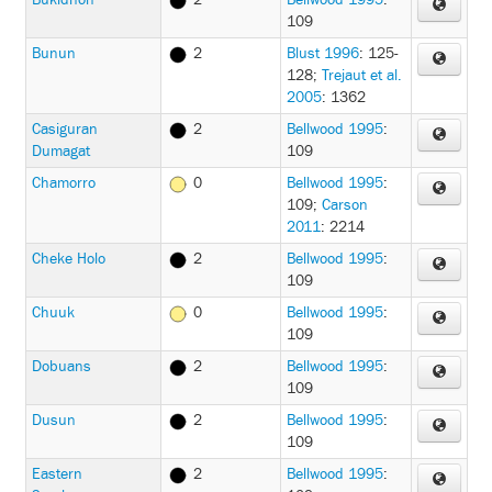
Bukidnon
2
Bellwood 1995
:
109
Bunun
2
Blust 1996
: 125-
128
;
Trejaut et al.
2005
: 1362
Casiguran
2
Bellwood 1995
:
Dumagat
109
Chamorro
0
Bellwood 1995
:
109
;
Carson
2011
: 2214
Cheke Holo
2
Bellwood 1995
:
109
Chuuk
0
Bellwood 1995
:
109
Dobuans
2
Bellwood 1995
:
109
Dusun
2
Bellwood 1995
:
109
Eastern
2
Bellwood 1995
: