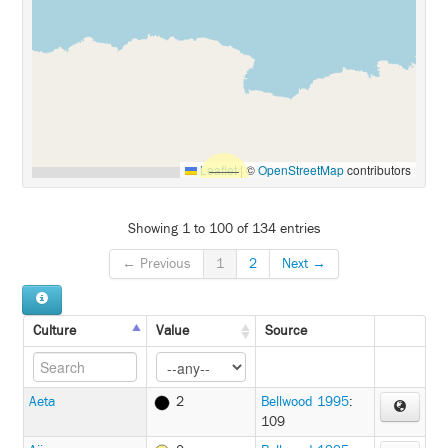
Leaflet
|
©
OpenStreetMap
contributors
Showing 1 to 100 of 134 entries
← Previous
1
2
Next →
Culture
Value
Source
Aeta
2
Bellwood 1995
:
109