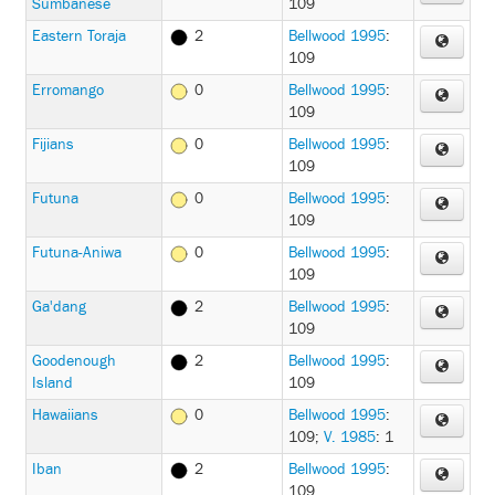
Sumbanese
109
Eastern Toraja
2
Bellwood 1995
:
109
Erromango
0
Bellwood 1995
:
109
Fijians
0
Bellwood 1995
:
109
Futuna
0
Bellwood 1995
:
109
Futuna-Aniwa
0
Bellwood 1995
:
109
Ga'dang
2
Bellwood 1995
:
109
Goodenough
2
Bellwood 1995
:
Island
109
Hawaiians
0
Bellwood 1995
:
109
;
V. 1985
: 1
Iban
2
Bellwood 1995
:
109