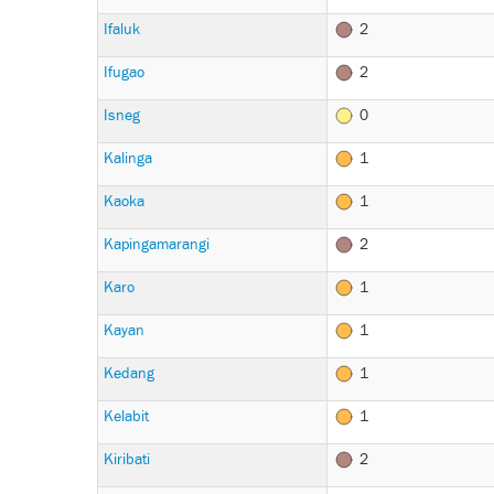
Ifaluk
2
Ifugao
2
Isneg
0
Kalinga
1
Kaoka
1
Kapingamarangi
2
Karo
1
Kayan
1
Kedang
1
Kelabit
1
Kiribati
2