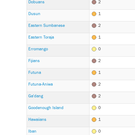
Dobuans
2
Dusun
1
Eastern Sumbanese
2
Eastern Toraja
1
Erromango
0
Fijians
2
Futuna
1
Futuna-Aniwa
2
Ga'dang
2
Goodenough Island
0
Hawaiians
1
Iban
0