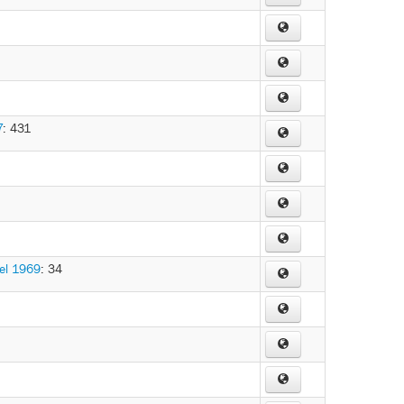
7
: 431
el 1969
: 34