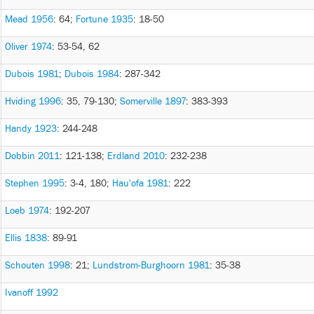
Mead 1956
: 64
;
Fortune 1935
: 18-50
Oliver 1974
: 53-54, 62
Dubois 1981
;
Dubois 1984
: 287-342
Hviding 1996
: 35, 79-130
;
Somerville 1897
: 383-393
Handy 1923
: 244-248
Dobbin 2011
: 121-138
;
Erdland 2010
: 232-238
Stephen 1995
: 3-4, 180
;
Hau'ofa 1981
: 222
Loeb 1974
: 192-207
Ellis 1838
: 89-91
Schouten 1998
: 21
;
Lundstrom-Burghoorn 1981
: 35-38
Ivanoff 1992