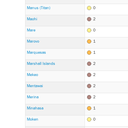
Manus (Titan)
0
Maohi
2
Mare
0
Marovo
1
Marquesas
1
Marshall Islands
2
Mekeo
2
Mentawai
2
Merina
2
Minahasa
1
Moken
0