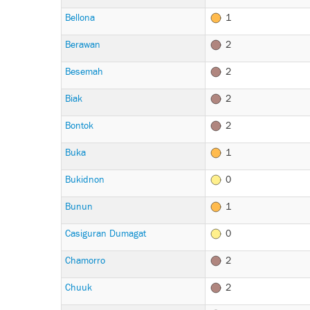
Bellona
1
Berawan
2
Besemah
2
Biak
2
Bontok
2
Buka
1
Bukidnon
0
Bunun
1
Casiguran Dumagat
0
Chamorro
2
Chuuk
2