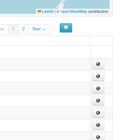
Leaflet
|
©
OpenStreetMap
contributors
us
1
2
Next →