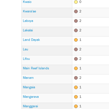
Kwaio
0
Kwara'ae
2
Laboya
2
Lakalai
2
Land Dayak
1
Lau
2
Lifou
2
Main Reef Islands
1
Manam
2
Mangaia
1
Mangareva
1
Manggarai
1