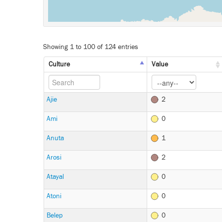
Showing 1 to 100 of 124 entries
Culture
Value
Ajie
2
Ami
0
Anuta
1
Arosi
2
Atayal
0
Atoni
0
Belep
0